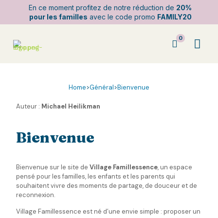
En ce moment profitez de notre réduction de
20%
pour les familles
avec le code promo
FAMILY20
0
Home
>
Général
>
Bienvenue
Auteur :
Michael Heilikman
Bienvenue
Bienvenue sur le site de
Village Famillessence
, un espace
pensé pour les familles, les enfants et les parents qui
souhaitent vivre des moments de partage, de douceur et de
reconnexion.
Village Famillessence est né d’une envie simple : proposer un