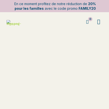
En ce moment profitez de notre réduction de
20%
pour les familles
avec le code promo
FAMILY20
0